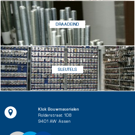
DRAADEIND
SLEUTELS
Klok Bouwmaterialen
Rolderstraat 108
9401 AW Assen