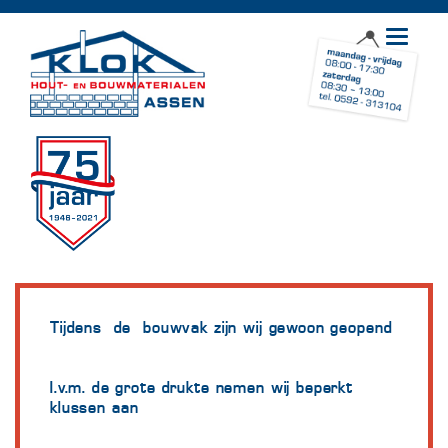
Toggle
navigat
Tijdens de bouwvak zijn wij gewoon geopend
I.v.m. de grote drukte nemen wij beperkt
klussen aan