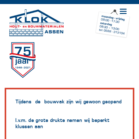
Toggle
navigat
Tijdens de bouwvak zijn wij gewoon geopend
I.v.m. de grote drukte nemen wij beperkt
klussen aan