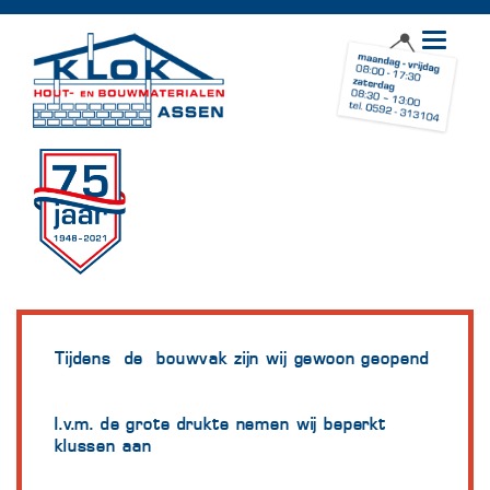
Toggle
navigat
Tijdens de bouwvak zijn wij gewoon geopend
I.v.m. de grote drukte nemen wij beperkt
klussen aan