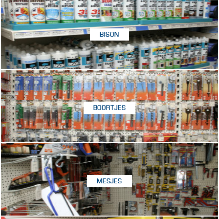
BISON
BOORTJES
MESJES