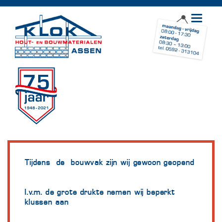
Toggle
navigat
Tijdens de bouwvak zijn wij gewoon geopend
I.v.m. de grote drukte nemen wij beperkt
klussen aan