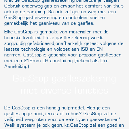
Met de GasStop gasfleszekering barbecue je veiliger!
Gebruik onderweg gas en ervaar het comfort van thuis
ook op de camping. Ga ook veiliger op weg met een
GasStop gasfleszekering en controleer snel en
gemakkelijk het gasniveau van de gasfles.
Elke GasStop is gemaakt van materialen met de
hoogste kwaliteit. Deze gasfleszekering wordt
zorgvuldig gefabriceerd, onafhankelijk getest volgens de
laatste technologie en voldoet aan ISO en EN
normen.
GasStop is geschikt voor propaan gasflessen
met een 21.8mm LH aansluiting (bekend als Din-
Aansluiting)
GasStop gasfleszekering
met diverse functies
De GasStop is een handig hulpmiddel. Heb je een
gasfles op je boot, terras of in huis? GasStop zal de
veiligheid vergroten voor de vele typen gassystemen*.
Welk systeem je ook gebruikt, GasStop zal een goed en