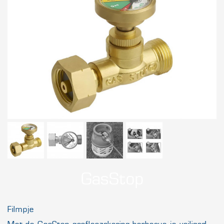
GasStop
Filmpje