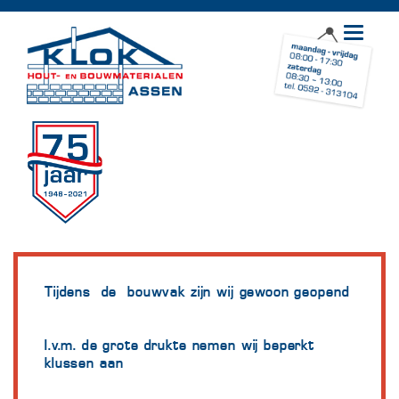
Toggle
navigat
Tijdens de bouwvak zijn wij gewoon geopend
I.v.m. de grote drukte nemen wij beperkt
klussen aan